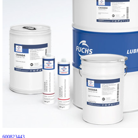
600823443